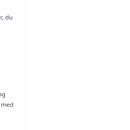
r, du
og
r med