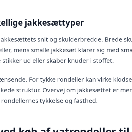
kellige jakkesættyper
s jakkesættets snit og skulderbredde. Brede sk
ller, mens smalle jakkesæt klarer sig med sma
 stikker ud eller skaber knuder i stoffet.
nsende. For tykke rondeller kan virke klods
kede struktur. Overvej om jakkesættet er me
r rondellernes tykkelse og fasthed.
ved køb af vatrondeller til