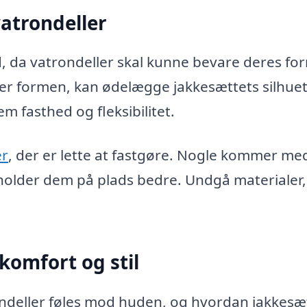
vatrondeller
d, da vatrondeller skal kunne bevare deres fo
ter formen, kan ødelægge jakkesættets silhuet
m fasthed og fleksibilitet.
er
, der er lette at fastgøre. Nogle kommer me
 holder dem på plads bedre. Undgå materialer,
komfort og stil
ondeller føles mod huden, og hvordan jakkesæ