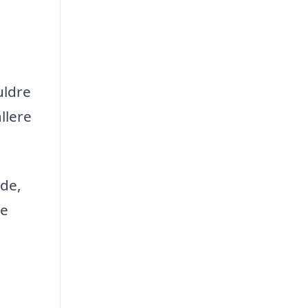
uldre
llere
ede,
re