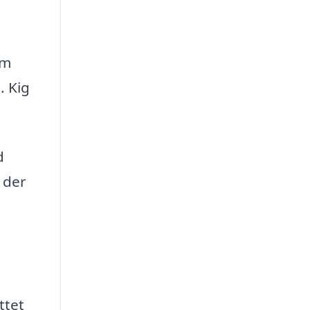
rm
. Kig
d
 der
ttet