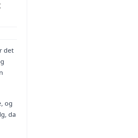
t
er det
og
an
e, og
lg, da